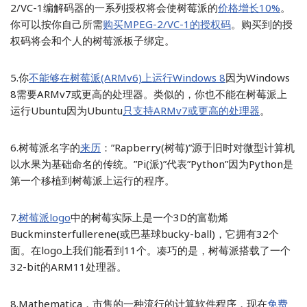
2/VC-1编解码器的一系列授权将会使树莓派的
价格增长10%
。
你可以按你自己所需
购买MPEG-2/VC-1的授权码
。购买到的授
权码将会和个人的树莓派板子绑定。
5.你
不能够在树莓派(ARMv6)上运行Windows 8
因为Windows
8需要ARMv7或更高的处理器。类似的，你也不能在树莓派上
运行Ubuntu因为Ubuntu
只支持ARMv7或更高的处理器
。
6.树莓派名字的
来历
：”Rapberry(树莓)”源于旧时对微型计算机
以水果为基础命名的传统。”Pi(派)”代表”Python”因为Python是
第一个移植到树莓派上运行的程序。
7.
树莓派logo
中的树莓实际上是一个3D的富勒烯
Buckminsterfullerene(或巴基球bucky-ball)，它拥有32个
面。在logo上我们能看到11个。凑巧的是，树莓派搭载了一个
32-bit的ARM11处理器。
8.Mathematica，市售的一种流行的计算软件程序，现在
免费