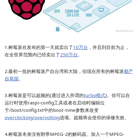
1.树莓派在发布的第一天就卖出了
10万台
，并且到目前为止，
在全世界范围内已经卖出了
250万台
。
2.最初一批的树莓派产自台湾和大陆，但现在所有的树莓派
都产
自英国
。
3.树莓派是可以超频的(通过进入所谓的
turbo模式
)。你可以在
运行时使用raspi-config工具或者在启动时编辑位
于/boot/config.txt中的boot-time参数来改变
overclocking/overvolting
选项。超频将会使你的保修失效。
4.树莓派本身没有附带MPEG-2的解码器。加入一个MPEG-