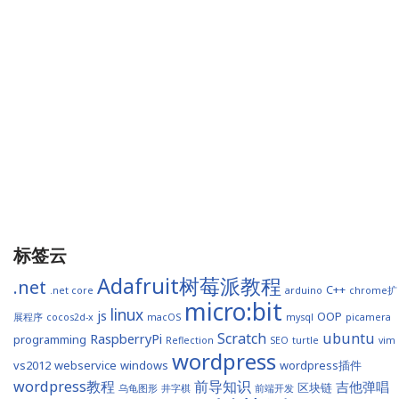
标签云
Adafruit树莓派教程
.net
C++
.net core
arduino
chrome扩
micro:bit
linux
js
OOP
展程序
cocos2d-x
macOS
mysql
picamera
Scratch
ubuntu
RaspberryPi
programming
Reflection
SEO
turtle
vim
wordpress
vs2012
webservice
windows
wordpress插件
wordpress教程
前导知识
吉他弹唱
区块链
乌龟图形
井字棋
前端开发