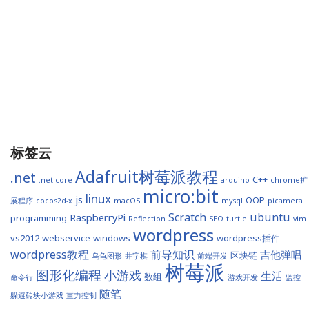
标签云
Adafruit树莓派教程
.net
C++
.net core
arduino
chrome扩
micro:bit
linux
js
OOP
展程序
cocos2d-x
macOS
mysql
picamera
Scratch
ubuntu
RaspberryPi
programming
Reflection
SEO
turtle
vim
wordpress
vs2012
webservice
windows
wordpress插件
wordpress教程
前导知识
吉他弹唱
区块链
乌龟图形
井字棋
前端开发
树莓派
图形化编程
小游戏
生活
数组
命令行
游戏开发
监控
随笔
躲避砖块小游戏
重力控制