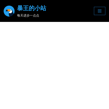
暴王的小站
Skip
每天进步一点点
to
content