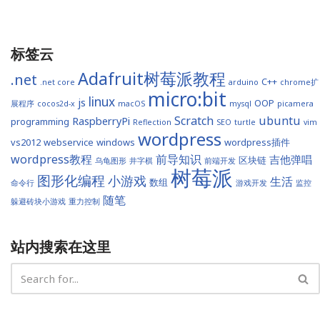
标签云
Adafruit树莓派教程
.net
C++
.net core
arduino
chrome扩
micro:bit
linux
js
OOP
展程序
cocos2d-x
macOS
mysql
picamera
Scratch
ubuntu
RaspberryPi
programming
Reflection
SEO
turtle
vim
wordpress
vs2012
webservice
windows
wordpress插件
wordpress教程
前导知识
吉他弹唱
区块链
乌龟图形
井字棋
前端开发
树莓派
图形化编程
小游戏
生活
数组
命令行
游戏开发
监控
随笔
躲避砖块小游戏
重力控制
站内搜索在这里