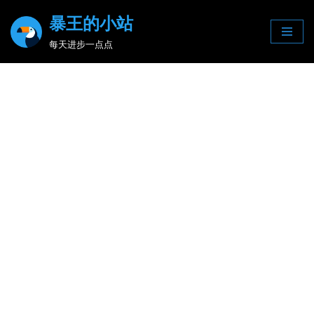
暴王的小站
Skip
每天进步一点点
to
content