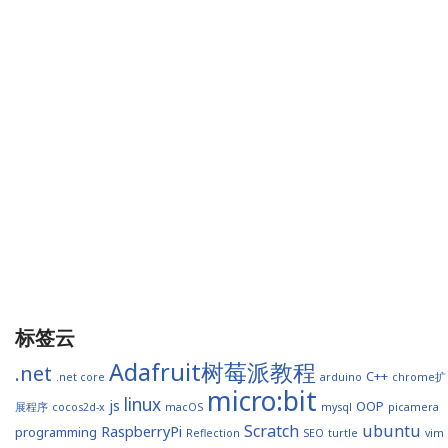
标签云
Adafruit树莓派教程
.net
C++
.net core
arduino
chrome扩
micro:bit
linux
js
OOP
展程序
cocos2d-x
macOS
mysql
picamera
Scratch
ubuntu
RaspberryPi
programming
Reflection
SEO
turtle
vim