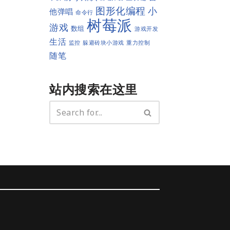
图形化编程
小
他弹唱
命令行
树莓派
游戏
数组
游戏开发
生活
监控
躲避砖块小游戏
重力控制
随笔
站内搜索在这里