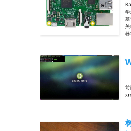
R
学
基
关
器
W
20
前
x