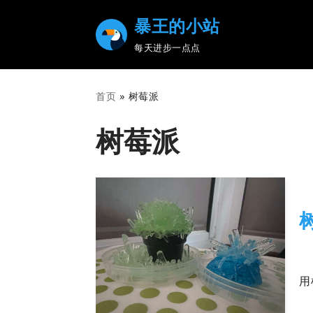
暴王的小站
Skip
每天进步一点点
to
content
首页
»
树莓派
树莓派
20
用