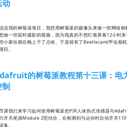
活动
16-01-19
树莓派
,
翻译
说说我的树莓派项目，我想用树莓派的摄像头来做一部网络相
想做一些延时摄影的视频，因为我真的不想盯着屏幕12小时来
些小家伙都在晚上干了点啥。于是就有了Beetlecam(甲虫相机
项目。
Adafruit的树莓派教程第十三课：电
控制
14-09-09
1 Comment
翻译
,
树莓派
节课我们来学习如何使用树莓派把PIR人体热式传感器与Adafru
力开关尾插Module 2型结合，在检测到与运动时自动开关110
设备。