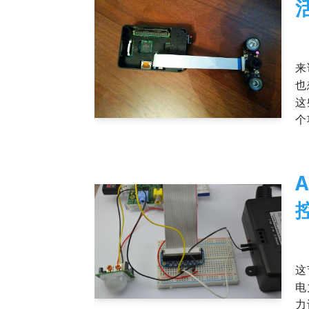
20
来
也
这
个
20
这
电
力