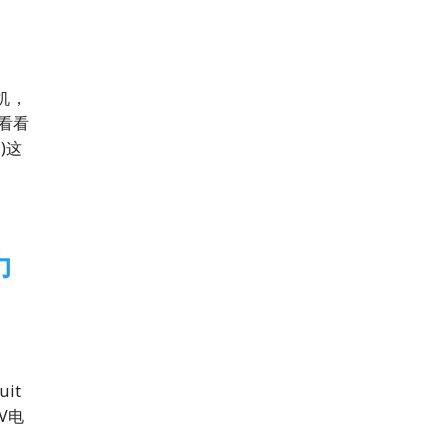
机，
看看
)这
力
it
V电