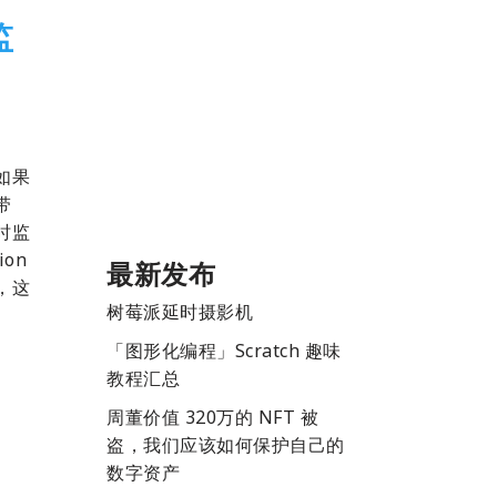
监
如果
带
时监
ion
最新发布
，这
树莓派延时摄影机
「图形化编程」Scratch 趣味
教程汇总
周董价值 320万的 NFT 被
盗，我们应该如何保护自己的
数字资产