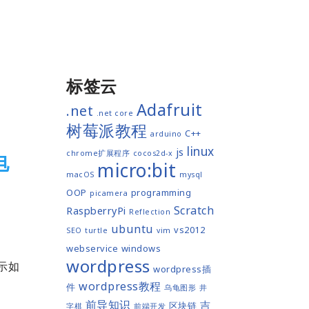
标签云
Adafruit
.net
.net core
树莓派教程
C++
arduino
linux
js
chrome扩展程序
cocos2d-x
电
micro:bit
macOS
mysql
OOP
programming
picamera
Scratch
RaspberryPi
Reflection
ubuntu
vs2012
SEO
turtle
vim
webservice
windows
wordpress
示如
wordpress插
wordpress教程
件
乌龟图形
井
前导知识
吉
区块链
字棋
前端开发