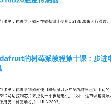
14-06-29
1 Comment
树莓派
,
翻译
节课里，你将学习如何在树莓派上使用DS18B20来读取温度。
Adafruit的树莓派教程第十课：步进
机
14-06-22
1 Comment
树莓派
,
翻译
节课里，你将学到如何使用树莓派以及在第九课里已经用到的
239D马达控制芯片来控制一个步进电机。另外，这节课也将展
使用另一种驱动芯片，ULN2803。