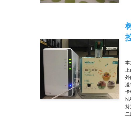
控
20
本
上
外
送
卡
N
持
二