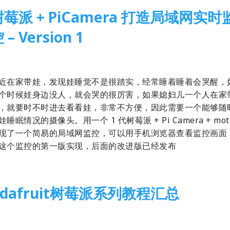
树莓派 + PiCamera 打造局域网实时
 – Version 1
18-11-20
树莓派
,
开源硬件
近在家带娃，发现娃睡觉不是很踏实，经常睡着睡着会哭醒，
个时候娃身边没人，就会哭的很厉害，如果媳妇儿一个人在家
，就要时不时进去看看娃，非常不方便，因此需要一个能够随
娃睡眠情况的摄像头。用一个 1 代树莓派 + Pi Camera + mot
现了一个简易的局域网监控，可以用手机浏览器查看监控画面
这个监控的第一版实现，后面的改进版已经发布
Adafruit树莓派系列教程汇总
16-05-06
4 Comments
树莓派