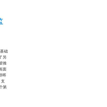
监
 基础
了另
管推
画面
群晖
 支
个第