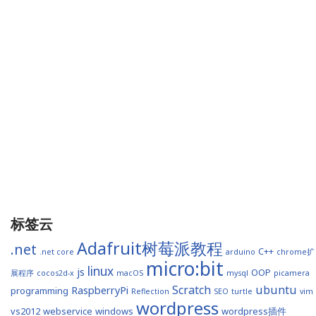
标签云
Adafruit树莓派教程
.net
C++
.net core
arduino
chrome扩
micro:bit
linux
js
OOP
展程序
cocos2d-x
macOS
mysql
picamera
Scratch
ubuntu
RaspberryPi
programming
Reflection
SEO
turtle
vim
wordpress
vs2012
webservice
windows
wordpress插件