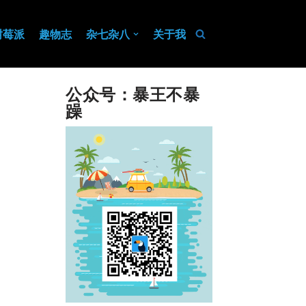
树莓派
趣物志
杂七杂八
关于我
公众号：暴王不暴
躁