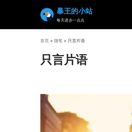
暴王的小站
Skip
每天进步一点点
to
content
首页
»
随笔
»
只言片语
只言片语
2014-12-28
随笔