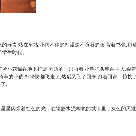
的珍贵.站在车站,小雨不停的打湿这不喧嚣的夜.背着书包,和
了学生时代。
脸小花猫在地上打滚,旁边的一只再看.小狗把头望向主人,跟
骑车的小孩,扑愣愣都飞走了,然后又飞了回来.跑着回家，惊扰
去了。
的星星闪烁着红色的光，在钢筋水泥构筑的城市里，灰色的天遮