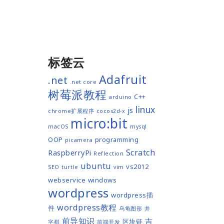
标签云
Adafruit
.net
.net core
树莓派教程
C++
arduino
linux
js
chrome扩展程序
cocos2d-x
micro:bit
macOS
mysql
OOP
programming
picamera
Scratch
RaspberryPi
Reflection
ubuntu
vs2012
SEO
turtle
vim
webservice
windows
wordpress
wordpress插
wordpress教程
件
乌龟图形
井
前导知识
吉
区块链
字棋
前端开发