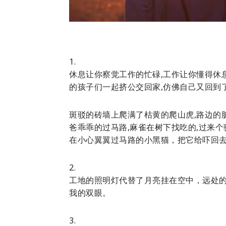
1.
休息让你察觉工作的忙碌,工作让你懂得休息
的孩子们一起挤公交回家,仿佛自己又回到
斑驳的砖墙上爬满了枯黄的爬山虎,路边的脏
爸乖乖的过马路,麻雀在树下找吃的,过来个
在小心翼翼过马路的小黑猫，把它给吓回
2.
工地的照明灯代替了月亮挂在空中，远处
我的双眼。
3.