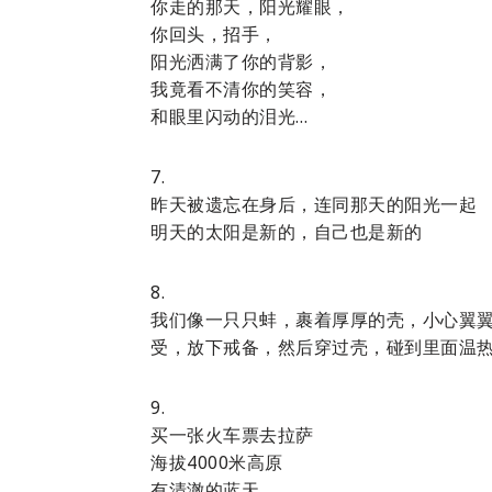
你走的那天，阳光耀眼，
你回头，招手，
阳光洒满了你的背影，
我竟看不清你的笑容，
和眼里闪动的泪光…
7.
昨天被遗忘在身后，连同那天的阳光一起
明天的太阳是新的，自己也是新的
8.
我们像一只只蚌，裹着厚厚的壳，小心翼
受，放下戒备，然后穿过壳，碰到里面温
9.
买一张火车票去拉萨
海拔4000米高原
有清澈的蓝天