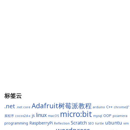
标签云
Adafruit树莓派教程
.net
C++
.net core
arduino
chrome扩
micro:bit
linux
js
OOP
展程序
cocos2d-x
macOS
mysql
picamera
Scratch
ubuntu
RaspberryPi
programming
Reflection
SEO
turtle
vim