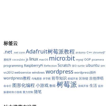
标签云
Adafruit树莓派教程
.net
C++
.net core
arduino
chrome扩
micro:bit
linux
js
OOP
展程序
cocos2d-x
macOS
mysql
picamera
Scratch
ubuntu
RaspberryPi
programming
Reflection
SEO
turtle
vim
wordpress
vs2012
webservice
windows
wordpress插件
wordpress教程
前导知识
吉他弹唱
区块链
乌龟图形
井字棋
前端开发
树莓派
图形化编程
小游戏
生活
数组
命令行
游戏开发
监控
随笔
躲避砖块小游戏
重力控制