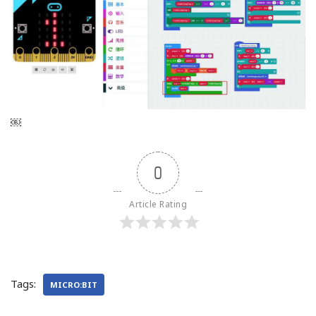
￼
0
Article Rating
Tags:
MICRO:BIT