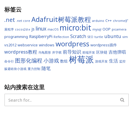
标签云
Adafruit树莓派教程
.net
C++
.net core
arduino
chrome扩
micro:bit
linux
js
OOP
展程序
cocos2d-x
macOS
mysql
picamera
Scratch
ubuntu
RaspberryPi
programming
Reflection
SEO
turtle
vim
wordpress
vs2012
webservice
windows
wordpress插件
wordpress教程
前导知识
吉他弹唱
区块链
乌龟图形
井字棋
前端开发
树莓派
图形化编程
小游戏
生活
数组
命令行
游戏开发
监控
随笔
躲避砖块小游戏
重力控制
站内搜索在这里