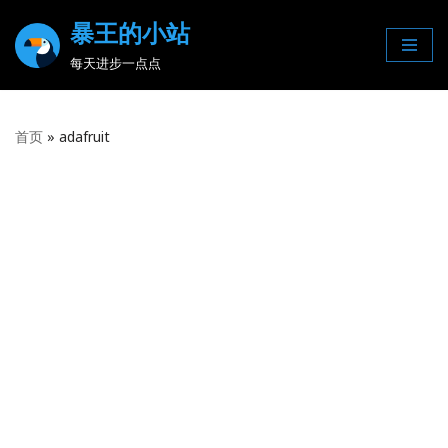
暴王的小站
Skip
每天进步一点点
to
content
首页
»
adafruit