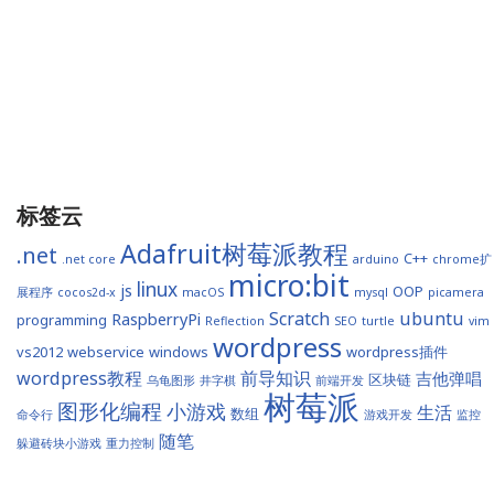
标签云
Adafruit树莓派教程
.net
C++
.net core
arduino
chrome扩
micro:bit
linux
js
OOP
展程序
cocos2d-x
macOS
mysql
picamera
Scratch
ubuntu
RaspberryPi
programming
Reflection
SEO
turtle
vim
wordpress
vs2012
webservice
windows
wordpress插件
wordpress教程
前导知识
吉他弹唱
区块链
乌龟图形
井字棋
前端开发
树莓派
图形化编程
小游戏
生活
数组
命令行
游戏开发
监控
随笔
躲避砖块小游戏
重力控制