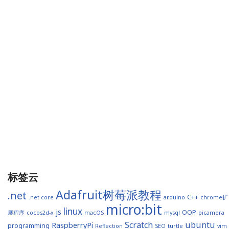
标签云
Adafruit树莓派教程
.net
C++
.net core
arduino
chrome扩
micro:bit
linux
js
OOP
展程序
cocos2d-x
macOS
mysql
picamera
Scratch
ubuntu
RaspberryPi
programming
Reflection
SEO
turtle
vim