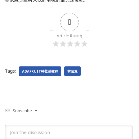
0
Article Rating
Tags:
ADAFRUIT树莓派教程
树莓派
Subscribe