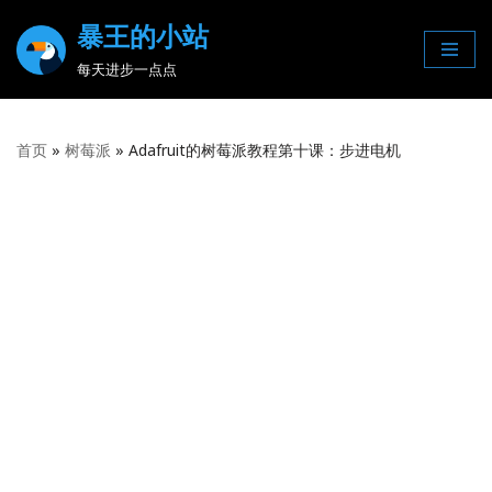
暴王的小站
Skip
每天进步一点点
to
content
首页
»
树莓派
»
Adafruit的树莓派教程第十课：步进电机