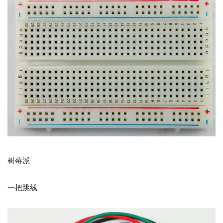
树莓派
一把跳线