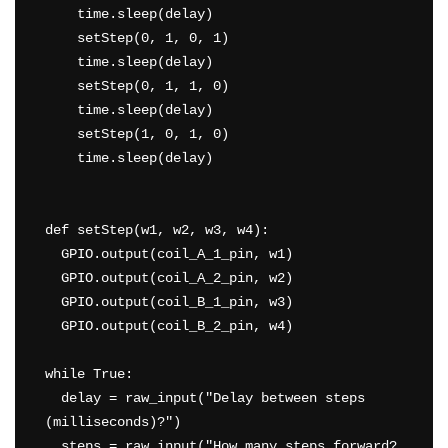
    time.sleep(delay)

    setStep(0, 1, 0, 1)

    time.sleep(delay)

    setStep(0, 1, 1, 0)

    time.sleep(delay)

    setStep(1, 0, 1, 0)

    time.sleep(delay)

def setStep(w1, w2, w3, w4):

  GPIO.output(coil_A_1_pin, w1)

  GPIO.output(coil_A_2_pin, w2)

  GPIO.output(coil_B_1_pin, w3)

  GPIO.output(coil_B_2_pin, w4)

while True:

  delay = raw_input("Delay between steps 
(milliseconds)?")

  steps = raw_input("How many steps forward? 