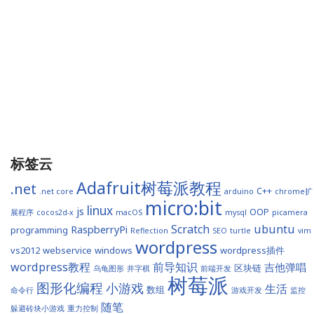
标签云
Adafruit树莓派教程
.net
C++
.net core
arduino
chrome扩
micro:bit
linux
js
OOP
展程序
cocos2d-x
macOS
mysql
picamera
Scratch
ubuntu
RaspberryPi
programming
Reflection
SEO
turtle
vim
wordpress
vs2012
webservice
windows
wordpress插件
wordpress教程
前导知识
吉他弹唱
区块链
乌龟图形
井字棋
前端开发
树莓派
图形化编程
小游戏
生活
数组
命令行
游戏开发
监控
随笔
躲避砖块小游戏
重力控制