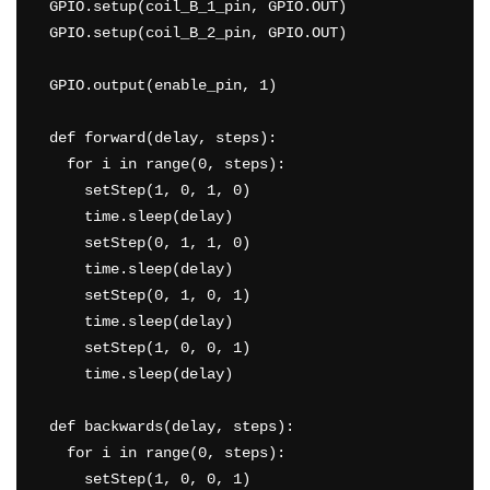
GPIO.setup(coil_B_1_pin, GPIO.OUT)

GPIO.setup(coil_B_2_pin, GPIO.OUT)

GPIO.output(enable_pin, 1)

def forward(delay, steps):  

  for i in range(0, steps):

    setStep(1, 0, 1, 0)

    time.sleep(delay)

    setStep(0, 1, 1, 0)

    time.sleep(delay)

    setStep(0, 1, 0, 1)

    time.sleep(delay)

    setStep(1, 0, 0, 1)

    time.sleep(delay)

def backwards(delay, steps):  

  for i in range(0, steps):

    setStep(1, 0, 0, 1)
