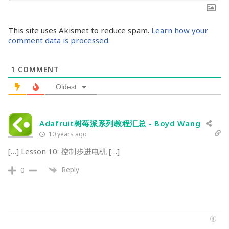
This site uses Akismet to reduce spam.
Learn how your
comment data is processed.
1
COMMENT
Oldest
Adafruit树莓派系列教程汇总 - Boyd Wang
10 years ago
[…] Lesson 10: 控制步进电机 […]
Reply
0