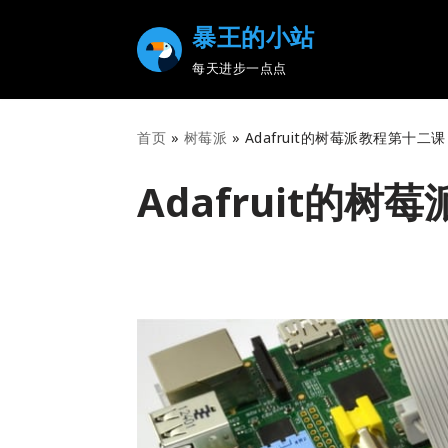
暴王的小站
Skip
每天进步一点点
to
content
首页
»
树莓派
»
Adafruit的树莓派教程第十二
Adafruit的
2014-08-13
1 Comment
树莓派
,
翻译