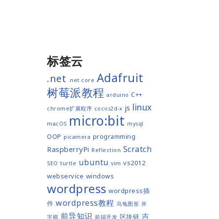
标签云
Adafruit
.net
.net core
树莓派教程
C++
arduino
linux
js
chrome扩展程序
cocos2d-x
micro:bit
macOS
mysql
OOP
programming
picamera
Scratch
RaspberryPi
Reflection
ubuntu
vs2012
SEO
turtle
vim
webservice
windows
wordpress
wordpress插
wordpress教程
件
乌龟图形
井
前导知识
吉
区块链
字棋
前端开发