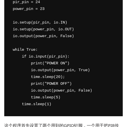
pir_pin = 24 

power_pin = 23

io.setup(pir_pin, io.IN) 

io.setup(power_pin, io.OUT)

io.output(power_pin, False)

while True:

    if io.input(pir_pin):

        print("POWER ON")

        io.output(power_pin, True)

        time.sleep(20);

        print("POWER OFF")

        io.output(power_pin, False)

        time.sleep(5)

这个程序首先设置了两个用到的GPIO针脚，一个用于把PIR传