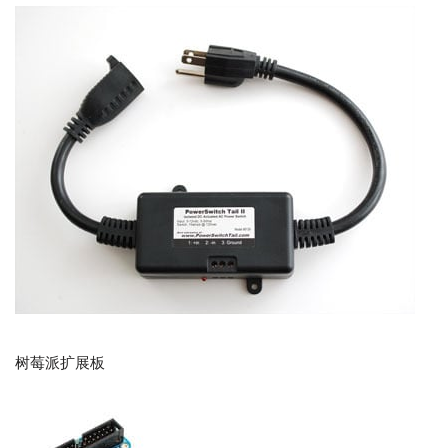
树莓派扩展板