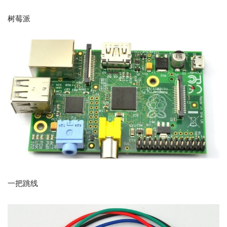
树莓派
一把跳线