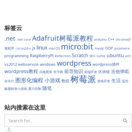
标签云
Adafruit树莓派教程
.net
C++
.net core
arduino
chrome扩
micro:bit
linux
js
OOP
展程序
cocos2d-x
macOS
mysql
picamera
Scratch
ubuntu
RaspberryPi
programming
Reflection
SEO
turtle
vim
wordpress
vs2012
webservice
windows
wordpress插件
wordpress教程
前导知识
吉他弹唱
区块链
乌龟图形
井字棋
前端开发
树莓派
图形化编程
小游戏
生活
数组
命令行
游戏开发
监控
随笔
躲避砖块小游戏
重力控制
站内搜索在这里
1