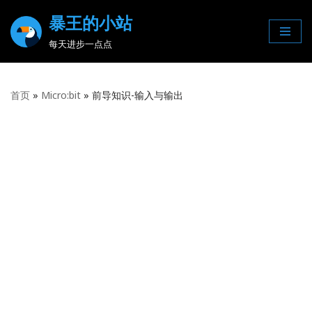
暴王的小站
Skip
每天进步一点点
to
content
首页
»
Micro:bit
»
前导知识-输入与输出