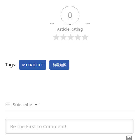
0
Article Rating
Tags:
MICRO:BIT
前导知识
Subscribe