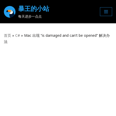
暴王的小站
Skip
每天进步一点点
to
content
首页
»
C#
»
Mac 出现 “is damaged and can’t be opened” 解决办
法