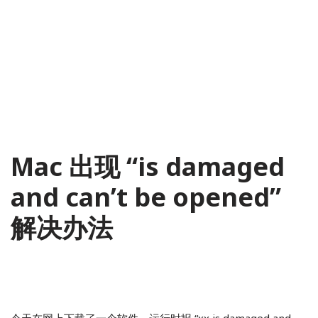
Mac 出现 “is damaged
and can’t be opened”
解决办法
2019-02-22
C#