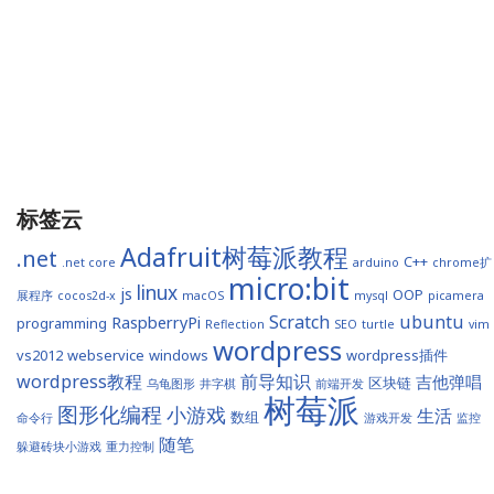
标签云
Adafruit树莓派教程
.net
C++
.net core
arduino
chrome扩
micro:bit
linux
js
OOP
展程序
cocos2d-x
macOS
mysql
picamera
Scratch
ubuntu
RaspberryPi
programming
Reflection
SEO
turtle
vim
wordpress
vs2012
webservice
windows
wordpress插件
wordpress教程
前导知识
吉他弹唱
区块链
乌龟图形
井字棋
前端开发
树莓派
图形化编程
小游戏
生活
数组
命令行
游戏开发
监控
随笔
躲避砖块小游戏
重力控制