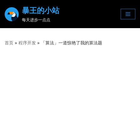
暴王的小站
Skip
每天进步一点点
to
content
首页
»
程序开发
»
「算法」一道惊艳了我的算法题