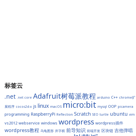
标签云
Adafruit树莓派教程
.net
C++
.net core
arduino
chrome扩
micro:bit
linux
js
OOP
展程序
cocos2d-x
macOS
mysql
picamera
Scratch
ubuntu
RaspberryPi
programming
Reflection
SEO
turtle
vim
wordpress
vs2012
webservice
windows
wordpress插件
wordpress教程
前导知识
吉他弹唱
区块链
乌龟图形
井字棋
前端开发