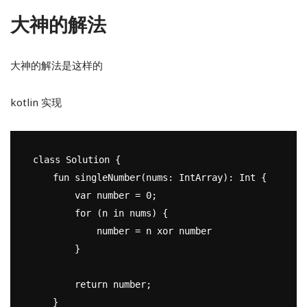
大神的解法
大神的解法是这样的
kotlin 实现
class Solution {

    fun singleNumber(nums: IntArray): Int {

        var number = 0;

        for (n in nums) {

            number = n xor number

        }

        return number;

    }
