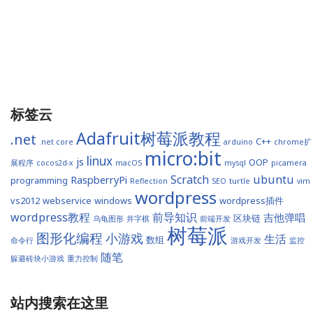
标签云
Adafruit树莓派教程
.net
C++
.net core
arduino
chrome扩
micro:bit
linux
js
OOP
展程序
cocos2d-x
macOS
mysql
picamera
Scratch
ubuntu
RaspberryPi
programming
Reflection
SEO
turtle
vim
wordpress
vs2012
webservice
windows
wordpress插件
wordpress教程
前导知识
吉他弹唱
区块链
乌龟图形
井字棋
前端开发
树莓派
图形化编程
小游戏
生活
数组
命令行
游戏开发
监控
随笔
躲避砖块小游戏
重力控制
站内搜索在这里