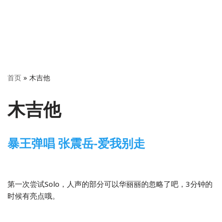
首页
»
木吉他
木吉他
暴王弹唱 张震岳-爱我别走
2015-02-13
2 Comments
木吉他
第一次尝试Solo，人声的部分可以华丽丽的忽略了吧，3分钟的
时候有亮点哦。