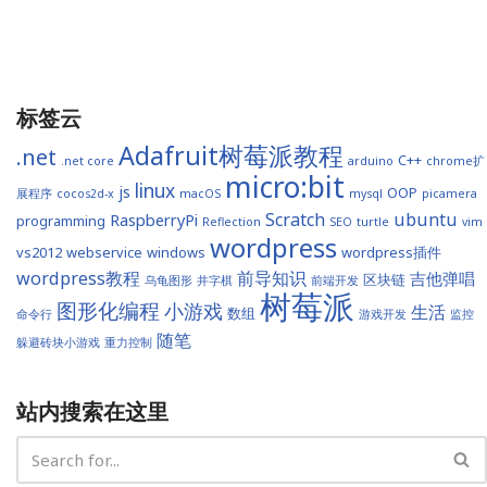
标签云
Adafruit树莓派教程
.net
C++
.net core
arduino
chrome扩
micro:bit
linux
js
OOP
展程序
cocos2d-x
macOS
mysql
picamera
Scratch
ubuntu
RaspberryPi
programming
Reflection
SEO
turtle
vim
wordpress
vs2012
webservice
windows
wordpress插件
wordpress教程
前导知识
吉他弹唱
区块链
乌龟图形
井字棋
前端开发
树莓派
图形化编程
小游戏
生活
数组
命令行
游戏开发
监控
随笔
躲避砖块小游戏
重力控制
站内搜索在这里