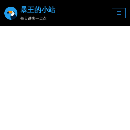
暴王的小站
Skip
每天进步一点点
to
content