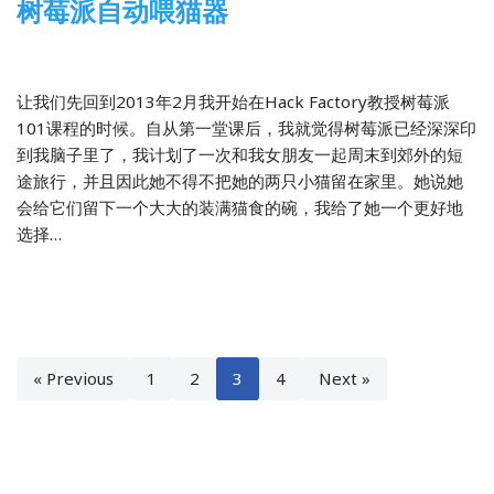
树莓派自动喂猫器
2014-02-12
树莓派
,
翻译
让我们先回到2013年2月我开始在Hack Factory教授树莓派
101课程的时候。自从第一堂课后，我就觉得树莓派已经深深印
到我脑子里了，我计划了一次和我女朋友一起周末到郊外的短
途旅行，并且因此她不得不把她的两只小猫留在家里。她说她
会给它们留下一个大大的装满猫食的碗，我给了她一个更好地
选择…
« Previous
1
2
3
4
Next »