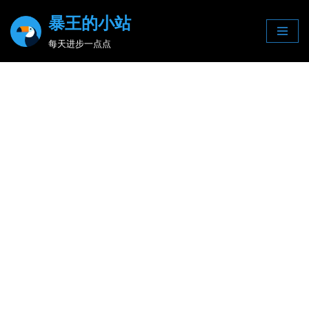
暴王的小站
Skip
每天进步一点点
to
content