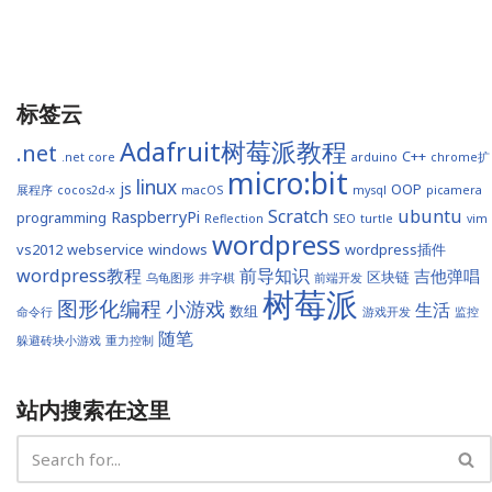
标签云
Adafruit树莓派教程
.net
C++
.net core
arduino
chrome扩
micro:bit
linux
js
OOP
展程序
cocos2d-x
macOS
mysql
picamera
Scratch
ubuntu
RaspberryPi
programming
Reflection
SEO
turtle
vim
wordpress
vs2012
webservice
windows
wordpress插件
wordpress教程
前导知识
吉他弹唱
区块链
乌龟图形
井字棋
前端开发
树莓派
图形化编程
小游戏
生活
数组
命令行
游戏开发
监控
随笔
躲避砖块小游戏
重力控制
站内搜索在这里