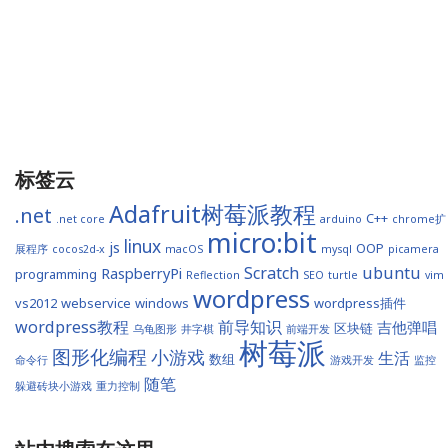
标签云
Adafruit树莓派教程
.net
C++
.net core
arduino
chrome扩
micro:bit
linux
js
OOP
展程序
cocos2d-x
macOS
mysql
picamera
Scratch
ubuntu
RaspberryPi
programming
Reflection
SEO
turtle
vim
wordpress
vs2012
webservice
windows
wordpress插件
wordpress教程
前导知识
吉他弹唱
区块链
乌龟图形
井字棋
前端开发
树莓派
图形化编程
小游戏
生活
数组
命令行
游戏开发
监控
随笔
躲避砖块小游戏
重力控制