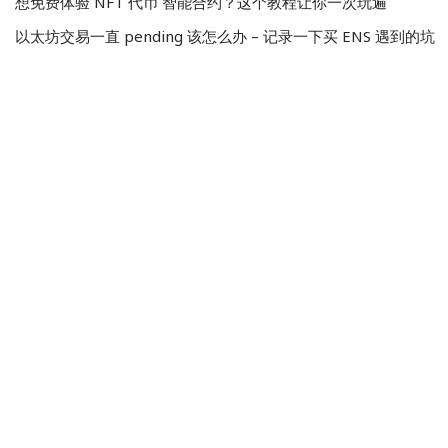
想免费体验 NFT 代币 智能合约？这个教程让你一次玩遍
以太坊交易一直 pending 该怎么办 – 记录一下买 ENS 遇到的坑