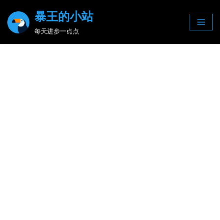
暴王的小站
Skip
每天进步一点点
to
content