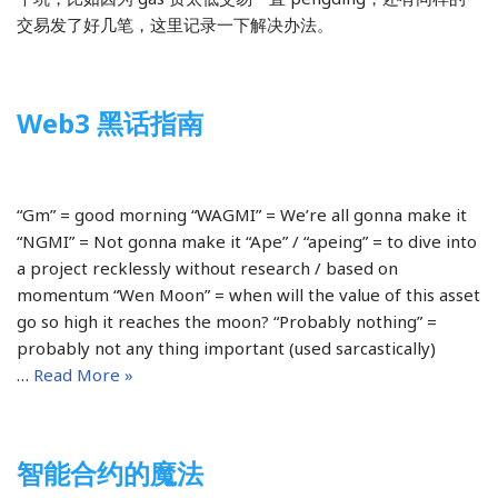
交易发了好几笔，这里记录一下解决办法。
Web3 黑话指南
2022-03-23
区块链
“Gm” = good morning “WAGMI” = We’re all gonna make it
“NGMI” = Not gonna make it “Ape” / “apeing” = to dive into
a project recklessly without research / based on
momentum “Wen Moon” = when will the value of this asset
go so high it reaches the moon? “Probably nothing” =
probably not any thing important (used sarcastically)
…
Read More »
智能合约的魔法