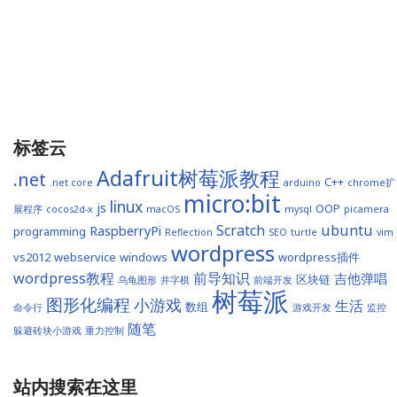
标签云
Adafruit树莓派教程
.net
C++
.net core
arduino
chrome扩
micro:bit
linux
js
OOP
展程序
cocos2d-x
macOS
mysql
picamera
Scratch
ubuntu
RaspberryPi
programming
Reflection
SEO
turtle
vim
wordpress
vs2012
webservice
windows
wordpress插件
wordpress教程
前导知识
吉他弹唱
区块链
乌龟图形
井字棋
前端开发
树莓派
图形化编程
小游戏
生活
数组
命令行
游戏开发
监控
随笔
躲避砖块小游戏
重力控制
站内搜索在这里