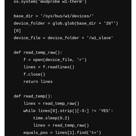
os.system('modprobe w1-therm')

base_dir = '/sys/bus/w1/devices/'

device_folder = glob.glob(base_dir + '28*')
[0]

device_file = device_folder + '/w1_slave'

def read_temp_raw():

    f = open(device_file, 'r')

    lines = f.readlines()

    f.close()

    return lines

def read_temp():

    lines = read_temp_raw()

    while lines[0].strip()[-3:] != 'YES':

        time.sleep(0.2)

        lines = read_temp_raw()

    equals_pos = lines[1].find('t=')
