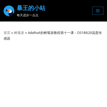
暴王的小站
Skip
每天进步一点点
to
content
首页
»
树莓派
»
Adafruit的树莓派教程第十一课：DS18B20温度传
感器