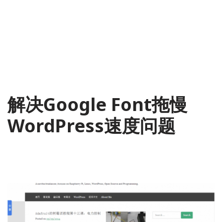
解决Google Font拖慢
WordPress速度问题
2014-09-20
5 Comments
WordPress