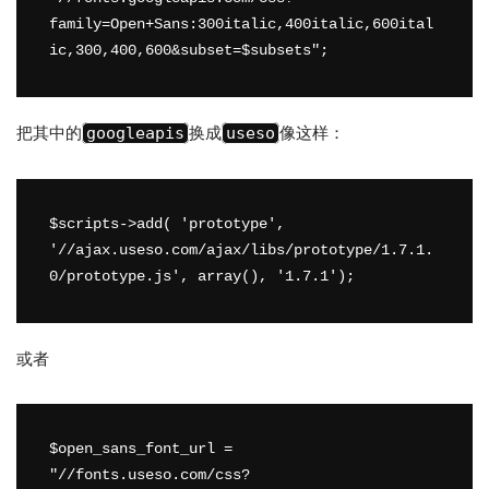
family=Open+Sans:300italic,400italic,600ital
把其中的
换成
像这样：
googleapis
useso
$scripts->add( 'prototype', 
'//ajax.useso.com/ajax/libs/prototype/1.7.1.
或者
$open_sans_font_url = 
"//fonts.useso.com/css?