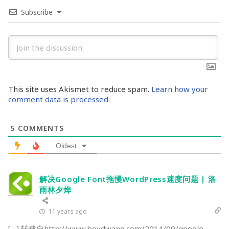
Subscribe
This site uses Akismet to reduce spam.
Learn how your
comment data is processed.
5
COMMENTS
Oldest
解决Google Font拖慢WordPress速度问题 | 洛
雨林夕烨
11 years ago
[…] 转载自http://www.boydwang.com/2014/09/google-