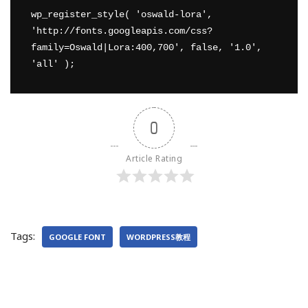
wp_register_style( 'oswald-lora', 
'http://fonts.googleapis.com/css?
family=Oswald|Lora:400,700', false, '1.0', 
'all' );
0
Article Rating
Tags:
GOOGLE FONT
WORDPRESS教程