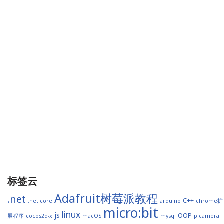
标签云
Adafruit树莓派教程
.net
C++
.net core
arduino
chrome扩
micro:bit
linux
js
OOP
展程序
cocos2d-x
macOS
mysql
picamera