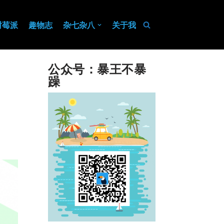
树莓派
趣物志
杂七杂八
关于我
公众号：暴王不暴
躁