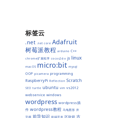
标签云
Adafruit
.net
.net core
树莓派教程
C++
arduino
linux
js
chrome扩展程序
cocos2d-x
micro:bit
macOS
mysql
OOP
programming
picamera
Scratch
RaspberryPi
Reflection
ubuntu
vs2012
SEO
turtle
vim
webservice
windows
wordpress
wordpress插
wordpress教程
件
乌龟图形
井
前导知识
吉
区块链
字棋
前端开发