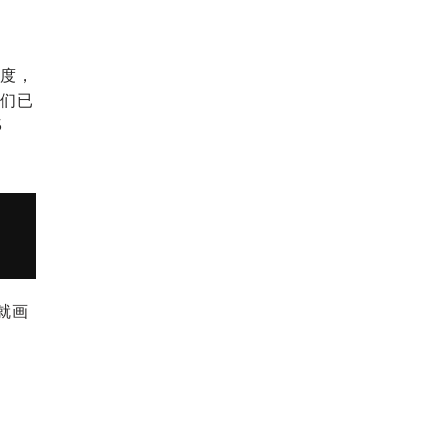
度，
们已
5
就画