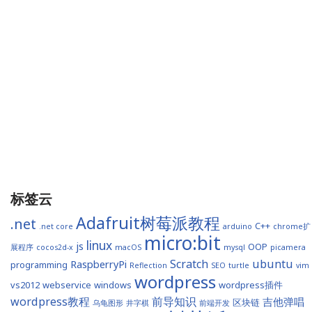
标签云
Adafruit树莓派教程
.net
C++
.net core
arduino
chrome扩
micro:bit
linux
js
OOP
展程序
cocos2d-x
macOS
mysql
picamera
Scratch
ubuntu
RaspberryPi
programming
Reflection
SEO
turtle
vim
wordpress
vs2012
webservice
windows
wordpress插件
wordpress教程
前导知识
吉他弹唱
区块链
乌龟图形
井字棋
前端开发