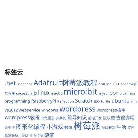
标签云
Adafruit树莓派教程
.net
C++
.net core
arduino
chrome扩
micro:bit
linux
js
OOP
展程序
cocos2d-x
macOS
mysql
picamera
Scratch
ubuntu
RaspberryPi
programming
Reflection
SEO
turtle
vim
wordpress
vs2012
webservice
windows
wordpress插件
wordpress教程
前导知识
吉他弹唱
区块链
乌龟图形
井字棋
前端开发
树莓派
图形化编程
小游戏
生活
数组
命令行
游戏开发
监控
随笔
躲避砖块小游戏
重力控制