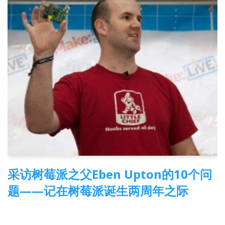
采访树莓派之父Eben Upton的10个问
题——记在树莓派诞生两周年之际
2014-04-15
3 Comments
树莓派
,
翻译